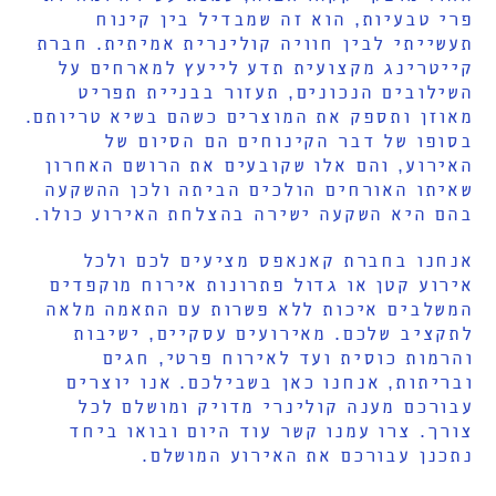
פרי טבעיות, הוא זה שמבדיל בין קינוח
תעשייתי לבין חוויה קולינרית אמיתית. חברת
קייטרינג מקצועית תדע לייעץ למארחים על
השילובים הנכונים, תעזור בבניית תפריט
מאוזן ותספק את המוצרים כשהם בשיא טריותם.
בסופו של דבר הקינוחים הם הסיום של
האירוע, והם אלו שקובעים את הרושם האחרון
שאיתו האורחים הולכים הביתה ולכן ההשקעה
בהם היא השקעה ישירה בהצלחת האירוע כולו.
אנחנו בחברת קאנאפס מציעים לכם ולכל
אירוע קטן או גדול פתרונות אירוח מוקפדים
המשלבים איכות ללא פשרות עם התאמה מלאה
לתקציב שלכם. מאירועים עסקיים, ישיבות
והרמות כוסית ועד לאירוח פרטי, חגים
ובריתות, אנחנו כאן בשבילכם. אנו יוצרים
עבורכם מענה קולינרי מדויק ומושלם לכל
צורך. צרו עמנו קשר עוד היום ובואו ביחד
נתכנן עבורכם את האירוע המושלם.