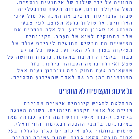
החוויה על ידי שילוב של אלמנטים נוספים.
מפל שוקולד זורם, עמדות הגשה פרונטליות
שבהן קונדיטור מרכיב את המנה אל מול עיני
האורחים, או שולחן נושא מעוצב לפי צבעי
המותג או סגנון האירוע, כל אלה הופכים את
שלב המתוקים לשיא של הערב. הקינוחים
האישיים הם הבסיס המושלם ליצירת עולם של
מתיקות בתוך חלל האירוע. כאשר כל פריט
נבחר בקפידה ומונח במקומו, נוצרת תחושה של
שפע ואירוח ברמה הגבוהה ביותר, כזו
שמשאירה טעם מתוק בפה וזיכרון נעים אצל
המוזמנים זמן רב גם לאחר שהאירוע הסתיים.
על איכות ומקצועיות לא מוותרים
ההחלטה להגיש קינוחים אישיים מחייבת
פנייה אל אנשי מקצוע מיומנים. בשונה מעוגה
ביתית, קינוח אישי דורש רמת דיוק גבוהה מאד
במינונים, בזמני ההכנה ובגימור הוויזואלי.
שימוש בחומרי גלם איכותיים כגון שוקולד בעל
אחוז מוצקי קקאו גבוה, שמנת עשירה ומחיות