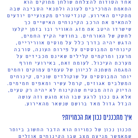
אחד הסודות להצלחת שולחן מתוקים הוא
התאמת המרכיבים לעונה ולתנאי הסביבה שבה
מתקיים האירוע. קונדיטורים מקצועיים יודעים
להתאים את הרכב הקינוחים האישיים כך
שישרדו היטב את מזג האוויר ובו בזמן יקלעו
לחשק של האורחים. בחודשי הקיץ החמים,
הדגש יהיה בדרך כלל על מוסים אווריריים,
קינוחים המבוססים על פירות העונה, סורבה
מרענן ומרקמים קלילים שאינם מכבידים על
מערכת העיכול. לעומת זאת, באירועי חורף
המגמה משתנה לכיוון של טעמים עמוקים וחמים
יותר המבוססים על שוקולדים שונים, קינוחים
המשלבים אגוזים, קרמל עשיר ומאפים חמימים.
הדיוק הזה מבטיח שהקינוח לא יהיה רק טעים,
אלא גם נכון לרגע שבו הוא מוגש וזה עושה
הבדל גדול מאד ברושם שנשאר מהאירוע.
איך מתכננים נכון את הכמויות?
תכנון נכון של כמויות הוא הדבר החשוב ביותר
שמאפשר מניעת מצב שבו הקינוחים אוזלים