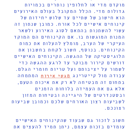
מוקדם מדי או לחלופין נותרים בכמויות
גדולות מדי. הכלל המקובל בעולם האירועים
הוא חישוב של שתיים עד שלוש יחידות של
קינוחים אישיים לכל אורח. כמובן שנתון זה
עשוי להשתנות בהתאם לסוג האירוע ולשאר
המנות המוגשות בו. אם הקינוחים הם המוקד
העיקרי של הערב, מומלץ להעלות את כמות
הקינוחים. בנוסף, חשוב לקחת בחשבון את
הלוגיסטיקה של ההגשה. הקינוחים האישיים
דורשים קירור מבוקר עד לרגע ההגשה כדי
לשמור על יציבותם ועל טריות חומרי הגלם.
עבודה מול קייטרינג
המתמחה
מגשי אירוח
בתחום זה מבטיחה לא רק את איכות הטעם,
אלא גם את העמידה בלוחות הזמנים
ובסטנדרטים של היגיינה ובטיחות המזון
לשביעות רצון האורחים שלכם וכמובן שביעות
רצונכם.
חשוב לזכור גם שבעוד שהקינוחים האישיים
עומדים בזכות עצמם, ניתן תמיד להעצים את