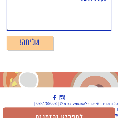
כל הזכויות שייכות לקאנאפס בע"מ © | 03-7788663 |
canapes@canapes.co.il | הרכב 5, פתח תקווה
לתפריט והזמנות
תקנון
|
הצהרת נגישות
|
מפת אתר
|
צור קשר
|
כתבות