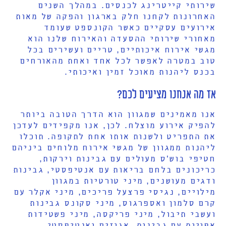
שירותי קייטרינג לכנסים. במהלך השנים
האחרונות לקחנו חלק בארגון והפקה של מאות
אירועים עסקיים כאשר הקונספט שעומד
מאחורי שירותי ההסעדה והאירוח שלנו הוא
מגשי אירוח איכותיים, טריים ועשירים בכל
טוב במטרה לאפשר לכל אחד ואחת מהאורחים
בכנס ליהנות מאוכל זמין ואיכותי.
אז מה אנחנו מציעים לכם?
אנו מאמינים שמגוון הוא הדרך הטובה ביותר
להפיק אירוע מוצלח. לכן, אנו מקפידים לעדכן
את התפריט ולשנות אותו אחת לתקופה. תוכלו
ליהנות ממגוון של מגשי אירוח מלוחים ביניהם
חטיפי בוש‘ס מעולים עם גבינות וירקות,
כריכונים בלחם בריאות עם אנטיפסטי, גבינות
ודגים מעושנים, מיני טורטיות במגוון
מילויים, נגיסי פרצעל פריכים, מיני אקלר עם
קרם סלמון ואספרגוס, מיני סקונס גבינות
ועשבי תיבול, מיני פריקסה, מיני פשטידות
אפויות עם גבינות, אגוזים ואנטיפסטי