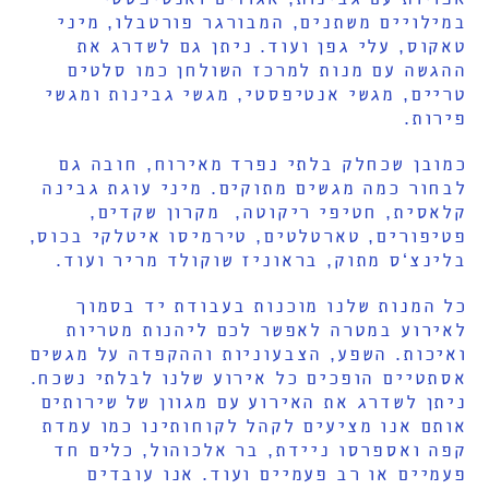
במילויים משתנים, המבורגר פורטבלו, מיני
טאקוס, עלי גפן ועוד. ניתן גם לשדרג את
ההגשה עם מנות למרכז השולחן כמו סלטים
טריים, מגשי אנטיפסטי, מגשי גבינות ומגשי
פירות.
כמובן שכחלק בלתי נפרד מאירוח, חובה גם
לבחור כמה מגשים מתוקים. מיני עוגת גבינה
קלאסית, חטיפי ריקוטה, מקרון שקדים,
פטיפורים, טארטלטים, טירמיסו איטלקי בכוס,
בלינצ‘ס מתוק, בראוניז שוקולד מריר ועוד.
כל המנות שלנו מוכנות בעבודת יד בסמוך
לאירוע במטרה לאפשר לכם ליהנות מטריות
ואיכות. השפע, הצבעוניות וההקפדה על מגשים
אסתטיים הופכים כל אירוע שלנו לבלתי נשכח.
ניתן לשדרג את האירוע עם מגוון של שירותים
אותם אנו מציעים לקהל לקוחותינו כמו עמדת
קפה ואספרסו ניידת, בר אלכוהול, כלים חד
פעמיים או רב פעמיים ועוד. אנו עובדים