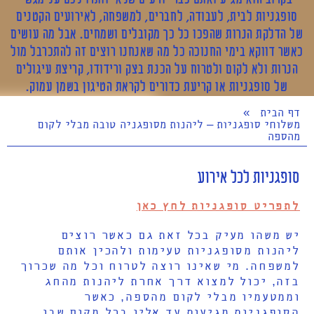
סופגניות לבית, לעבודה, לחברים, למשפחה, לאירועים הקטנים
של הדלקת הנרות שהפכו כל כך מקובלים ושמחים. אבל מה עושים
כאשר דווקא בימי החנוכה כל מה שאנחנו רוצים זה להתכרבל מול
הנרות ולא לקום ולטרוח על הכנת בצק ורידודו, קריצת עיגולים
של סופגניות או קריעת כדורים לקראת הטיגון בשמן עמוק.
דף הבית
»
משלוחי סופגניות – ליהנות מסופגניה טובה מבלי לקום
מהספה
סופגניות לכל אירוע
לתפריט סופגניות לחץ כאן
יש משהו מעיק בכל זאת גם כאשר רוצים
ליהנות מסופגניות טעימות ולהכין אותם
למשפחה. מי שאינו רוצה לטרוח וכל מה שכרוך
בזה, יכול למצוא דרך אחרת ליהנות מהחג
וממטעמיו מבלי לקום מהספה, כאשר
הסופגניות מגיעות עד אליו בכל מקום שבו