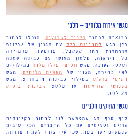
מגשי אירוח מלוחים
–
חלבי
בבואכם לבחור
כיבוד לשבועות
, תוכלו לבחור
בין מגש
לחמניות ביס
עם מגוון של גבינות
קשקבל, פרומעז, פרמיירה
מובחרות כמו
בלו
וירקות
,
סלמון מעושן עם גבינת שמנת
וסלטי העונה
,
מגש
חטיפי פילו מלוח
במילויים
לפי בחירה
,
מגוון של
מאפים מלוחים
,
מגש
חטיפי בוש’ס
במילוי גבינות מובחרות
,
מגש
נשנושי קוראסון
או פלטת
גבינות בוטיק
מעולות
.
מגשי מתוקים חלביים
סוף סוף חג שמאפשר לנו לבחור בקינוחים
שווים וטעימים עם כל הדברים הכי טובים
שנמסים ישר בפה
,
שכן אין צורך לשמור פרווה
.