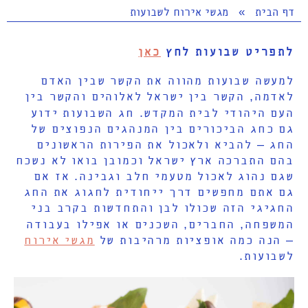
דף הבית
»
מגשי אירוח לשבועות
לתפריט שבועות לחץ
כאן
למעשה שבועות מהווה את הקשר שבין האדם
לאדמה
,
הקשר בין ישראל לאלוהים והקשר בין
העם היהודי לבית המקדש
.
חג השבועות ידוע
גם כחג הביכורים בין המנהגים הנפוצים של
החג
–
להביא ולאכול את הפירות הראשונים
בהם התברכה ארץ ישראל וכמובן בואו לא נשכח
שגם נהוג לאכול מטעמי חלב וגבינה
.
אז אם
גם אתם מחפשים דרך ייחודית לחגוג את החג
החגיגי הזה שכולו לבן והתחדשות בקרב בני
המשפחה
,
החברים
,
השכנים או אפילו בעבודה
–
הנה כמה אופציות מרהיבות של
מגשי אירוח
לשבועות
.