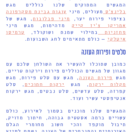
המגשים המתוקים שלנו כוללים מגש
בלינצ'ס
מעולים
,
מיני
עוגות גבינת מסקרפונה
בציפוי פירות יער
,
מיני פבלובות
,
מגש של
אמריקן צ’יז קייק
מדהימות
,
מגש מיני
פחזניות
במילוי שמנת ושוקולד
,
טרמיסו
איטלקי
–
כולם מתאימים לחג השבועות
.
סלטים ופירות העונה
כמובן שתוכלו להעשיר את השולחן שלכם עם
מגוון של מגשים הכוללים פירות וירקות טריים
.
מגש
פירות העונה
,
מגש עם סלט פירות
,
מגש
מקלות ירקות
,
מגש
ירקות חתוכים
,
סלט
קפרזה
,
סלט עדשים
,
סלט נבטים
,
מגש ירקות
אנטיפסטי עשיר ועוד
.
המגשים שלנו מוכנים בסמוך לאירוע
,
כולם
עשויים ברמה אסטטית גבוהה
,
חיתוך מדויק
,
תיבול מוקפד והכי חשוב מחומרי הגלם
האיכותיים והמובחרים של העונה
.
נשמח לסייע