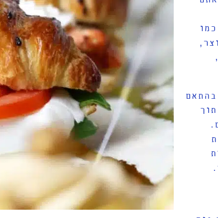
כמו
צר
,
בהתאם
תוך
.
ת
ת
.