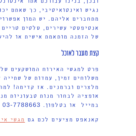
ובכן
,
בנינו עבורכם אתר אינטרנט
נגיש ואינטואיטיבי
,
כך שאתם יכו
מתחברים אליהם
.
יש המון אפשרוי
אנטיפסטי עשירים
,
סלטים טריים 
של הזמנה מותאמת אישית או להיע
קצת מעבר לאוכל
פרט למגשי האירוח המושקעים שלנ
משלוחים זמין
,
עמדות של שתייה 
מלצרים וברמנים
.
אז קדימה
!
למה
אופציה לבחור מנות טבעוניות מנו
במייל או בטלפון
. 03-7788663 |
קאנאפס מציעים לכם גם
מגשי איר