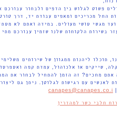
 נוח
,
לים פשוט לגלוש בין הדפים ולבחור עבורכם 
ות החל מכריכים ומאפים עבודת יד
,
דרך טורטי
ועד מגשי סושי מעולים
.
במידה ואתם לא מסתד
זר בשירות הלקוחות שלנו שזמין עבורכם מתי 
ו
,
תוכלו ליהנות ממגוון של שירותים משלימי
קלה
,
שייקים או אלכוהול
,
עמדת קפה ואספרסו
,
 אתם מחכים
?
זה הזמן להתחיל לבחור את המנו
ת לאנשים עם רגישות לגלוטן
.
ניתן גם ליצור
canapes@canapes.co.i
וח חלבי כשר למהדרין