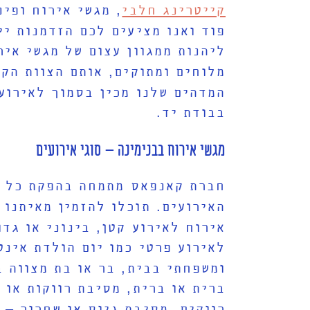
קייטרינג חלבי
,
מגשי אירוח ופינ
פוד ואנו מציעים לכם הזדמנות יי
ליהנות ממגוון עצום של מגשי איר
מלוחים ומתוקים
,
אותם הצוות הקו
המדהים שלנו מכין בסמוך לאירוע
בבודת יד
.
מגשי אירוח בבנימינה
–
סוגי אירועים
חברת קאנפאס מתמחה בהפקת כל ס
האירועים
.
תוכלו להזמין מאיתנו 
אירוח לאירוע קטן
,
בינוני או גדו
לאירוע פרטי כמו יום הולדת אינט
ומשפחתי בבית
,
בר או בת מצווה 
ברית או ברית
,
מסיבת רווקות או
רווקים
,
מסיבת גיוס או שחרור
–