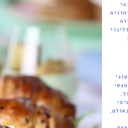
גר
חודית
וח
לינרי
וגי
מגשי
ל
.
ימי
באולם
,
אתם