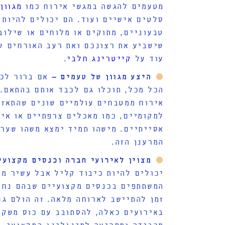
מטעמים להגשה במגשי אירוח כמו
מגוון
סלטים אישיים ועוד. הם יכולים להיות 
טבעוניים, מתוקים או מלוחים או שילוב
שישביע את רצונכם ואת רעב האורחים ש
עוד על
קייטרינג חלבי
.
היצע מגוון של טעמים –
אם ברור לכ
הכל מכל, תוכלו גם לכבד אותם בהתאם.
אירוח ממטבחים עולמיים שונים שהתאזר
למקומיים, כמו מאכלים צרפתיים או איט
אסייתיים. מישהו תמיד ימצא משהו שער
המרענן הזה.
מצוין לאירועי חברה וכנסים מקצועי
יכולים להיות כיבוד קליל אבל עשיר מא
המשתתפים בכנסים מקצועיים שבהם נחוץ
זמן להתיישב לארוחה מלאה. זה הולם ג
באירועים כאלה, להסתובב עם כוס משקה
מכבידה ומפריעה למינגלינג המקצועי.