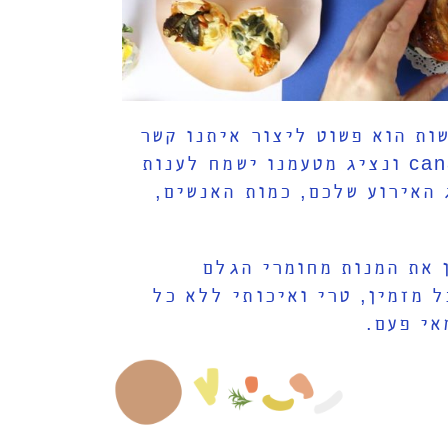
ות הוא פשוט ליצור איתנו קשר
דרך האתר, בטלפון 03-7788663 או בכתובת המייל שלנו canapes@canapes.co.il ונציג מטעמנו ישמח לענות
האירוע שלכם, כמות האנשים,
 את המנות מחומרי הגלם
 מזמין, טרי ואיכותי ללא כל
אי פעם.