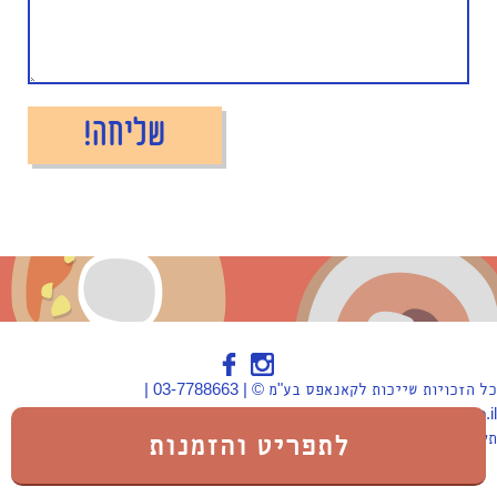
כל הזכויות שייכות לקאנאפס בע"מ © | 03-7788663 |
canapes@canapes.co.il | הרכב 5, פתח תקווה
לתפריט והזמנות
תקנון
|
הצהרת נגישות
|
מפת אתר
|
צור קשר
|
כתבות