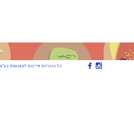
כל הזכויות שייכות לקאנאפס בע"מ © | 03-7788663 | canapes@canapes.co.il | הרכב 5,