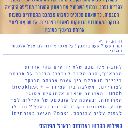
צהריים וערב. ובסוף השבוע? את השעון המעורר מחליפה היקיצה
הטבעית, כך שאתם עלולים למצוא עצמכם מתעוררים בשעות
הבוקר המאוחרות הנושקות לשעות הצהריים. אז מה אוכלים?
ארוחת בראנץ' כמובן!
דף הבית
»
ומה השעה? שעת בראנץ'! על מגשי אירוח לבראנץ' אלגנטי
וחגיגי
לטובת אלו מכם שלא יודעים מהי ארוחת
הבראנץ', הנה הסבר קצרצר: מדובר על ארוחת
ביניים הנאכלת בין שעות ארוחת הבוקר
לצהריים, ומשלבת בין שתיהן – breakfast +
lunch. הארוחה שואבת אלמנטים מסוגי
הארוחות, ונשענת על קונספט של קלילות לצד
שובע. מארחים בקרוב ארוחת בראנץ'? תנו לנו
לעמול עליה עבורכם. ואתם? הגיעו כאורחים!
השילוש הקדוש בארוחות בראנץ' מפנקות