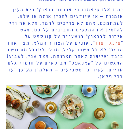
יהיו אלו שיאמרו כי ארוחת בראנץ' היא מעין
אומנות – או שיודעים להכין אותה או שלא.
לשמחתכם, אתם לא צריכים להמר, אלא אך ורק
להזמין את המגשים החביבים עליכם. מגשי
אירוח לבראנץ' הנשענים על קונספט של
"
פינגר פוד
", עונים על הצורך המלא: מצד אחד
הרצון לאכול משהו קליל, מבלי לסבול מתחושת
כובד ועייפות לאחר הארוחה. מצד שני, לשבוע!
המגשים של "קאנאפס" מבוססים על חומרי גלם
טריים, עשירים ומשביעים – מסלמון מעושן ועד
ברי פקאן.