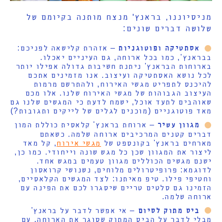
מניסיוננו, בראנץ' מנצח מותנה בקיומם של
שלושה דברים שונים:
אסתטיקה ופוטוגניות
– אזהרת קלישאה לפניכם:
בבראנץ', כמו בכל ארוחה, גם העיניים יאכלו.
בארוחות הבראנץ' ניתנת חשיבות גדולה אפילו יותר
לכל נושא האסתטיקה ועיצוב. אנו מזמינים אתכם
להיכנס לתפריט מגשי האירוח, ולהתרשם מרמות
העיצוב הגבוהות של מגשי האירוח שלנו. אלו מכם
שאוהבים לתעד אוכל, ישמח לדעת כי המגשים שלנו גם
מאד פוטוגניים (מוכנים לגלים של לייקים ותגובות?)
מגוון עשיר
– ארוחת בראנץ' קלאסית כוללת המון
דברים קטנים המרכיבים ארוחה שלמה. כשאתם
מארחים בראנץ' בקונספט של
מגשי אירוח
, קל מאד
ליצור את המגוון שכן כל מגש שונה וייחודי. כמו כן,
ישנם מגשים הכוללים מגוון טעמים במגש אחד.
לדוגמא: פרופיטרולים מלוחים, נשנושי קרואסון
וחטיפי פילו. טיפ מאיתנו: לצד המגשים הקלאסיים,
הזמינו גם סלטים טריים שיסגרו לכם את הפינה עם
ארוחה שלמה.
ביס מתוק לסיום
– אי אפשר לדבר על בראנץ'
מבלי לדבר על הביס המתוק שסוגר את הארוחה. עם